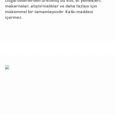
Doğal biberlerden üretilmiş bu sos, et yemekleri,
makarnalar, atıştırmalıklar ve daha fazlası için
mükemmel bir tamamlayıcıdır. Katkı maddesi
içermez.
Sağlıklı nesiller için, katkısız ve güvenilir ürünler.
Kurumsal
Hakkımızda
Ürünler
Blog