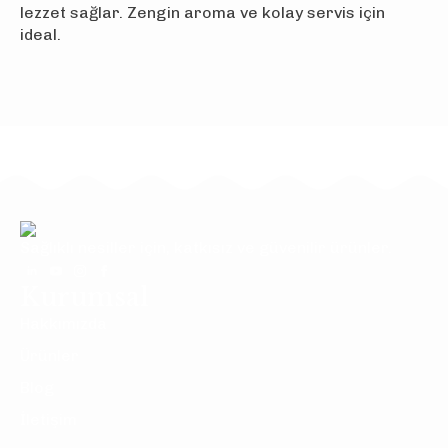
lezzet sağlar. Zengin aroma ve kolay servis için
ideal.
Sağlıklı nesiller için, katkısız ve güvenilir ürünler.
Kurumsal
Hakkımızda
Ürünler
Blog
İletişim
Ürünler