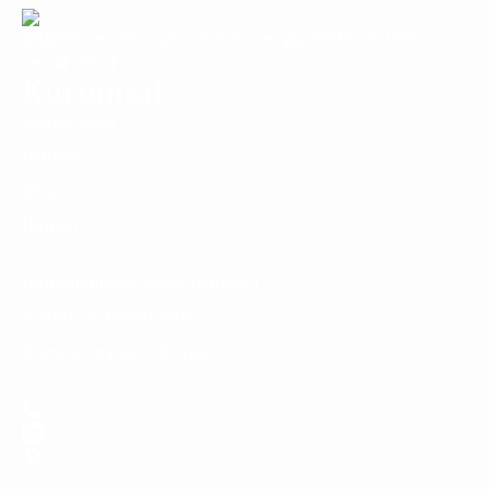
Sağlıklı nesiller için, katkısız ve güvenilir ürünler.
Kurumsal
Hakkımızda
Ürünler
Blog
İletişim
Ürünler
Dondurulmuş Deniz Ürünleri
Soslar ve Baharatlar
Kümes Hayvanı Ürünleri
İletişim
+90 534 510 31 05
info@sunseafood.com
İstanbul