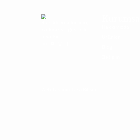
Kurumsa
Sağlıklı nesiller için,
Hakkımızda
katkısız ve güvenilir
ürünler.
Ürünler
Blog
İletişim
Web Tasarım Taka Bilişim