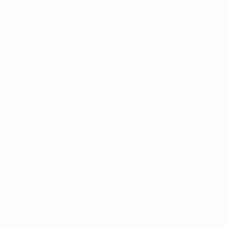
l
Ürünler
İletişim
Dondurulmuş Deniz Ürünleri
+90 534 510 31 05
info@sunseafood.c
Soslar ve Baharatlar
İstanbul
Kümes Hayvanı Ürünleri
© 2025 SUN