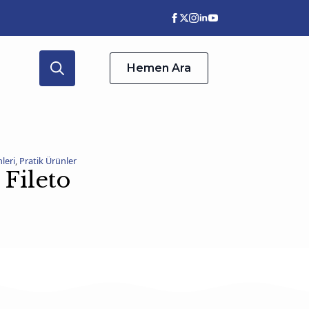
Hemen Ara
Search
for:
leri
,
Pratik Ürünler
Fileto