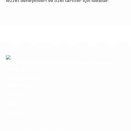
lezzet deneyimleri ve özel tarifler için idealdir.
Sağlıklı nesiller için, katkısız ve güvenilir ürünler.
Kurumsal
Hakkımızda
Ürünler
Blog
İletişim
Ürünler
Dondurulmuş Deniz Ürünleri