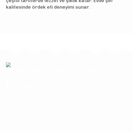
çeşitli tariflerde lezzet ve şıklık katar. Evde şef
kalitesinde ördek eti deneyimi sunar.
Sağlıklı nesiller için, katkısız ve güvenilir ürünler.
Kurumsal
Hakkımızda
Ürünler
Blog
İletişim
Ürünler